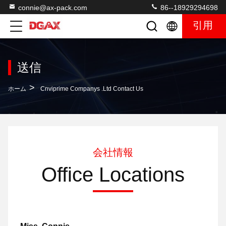
connie@ax-pack.com
86--18929294698
引用
送信
>
ホーム
Cnviprime Companys .Ltd Contact Us
会社情報
Office Locations