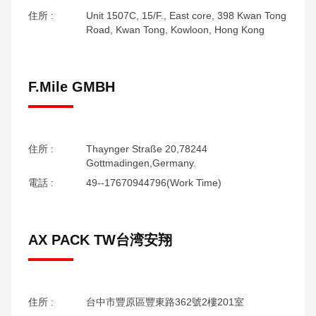
住所 :
Unit 1507C, 15/F., East core, 398 Kwan Tong
Road, Kwan Tong, Kowloon, Hong Kong
F.Mile GMBH
住所 :
Thaynger Straße 20,78244
Gottmadingen,Germany.
電話 :
49--17670944796(Work Time)
AX PACK TW台湾安翔
住所 :
台中市豐原區豐東路362號2樓201室