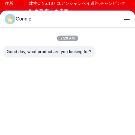
CO., LTD
住所:
建物C,No.187 ユアンシャンベイ道路,チャンピング
町,東?? 市,広東,中国
Connie
電話:
86--18929294698
2:29 AM
Good day, what product are you looking for?
DONGGUAN ANXIANG INTELLIGENCE
EQUIPMENT CO., LTD
connie@ax-pack.com
86--18929294698
建物C,No.187 ユアンシャンベイ道路,チャンピング町,東?? 市,
広東,中国