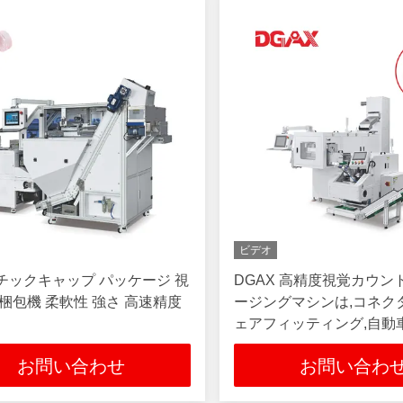
ビデオ
チックキャップ パッケージ 視
DGAX 高精度視覚カウン
 梱包機 柔軟性 強さ 高速精度
ージングマシンは,コネク
ェアフィッティング,自動
品,センサーを含む様々な
お問い合わせ
お問い合わ
します.