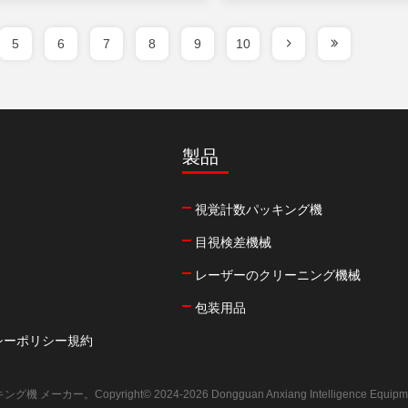
5
6
7
8
9
10
製品
視覚計数パッキング機
目視検差機械
レーザーのクリーニング機械
包装用品
シーポリシー規約
カー。Copyright© 2024-2026 Dongguan Anxiang Intelligence Equipme