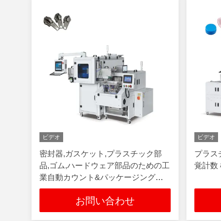
ビデオ
ビデオ
密封器,ガスケット,プラスチック部
プラス
品,ゴム,ハードウェア部品のための工
覚計数
業自動カウント&パッケージングマ
シン
お問い合わせ