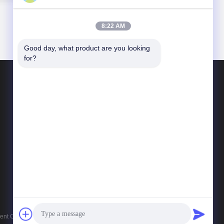
8:22 AM
Good day, what product are you looking 
for?
送信
connie@ax-pack.com
86--18929294698
建物C,No.187 ユアンシャンベイ道路,チャンピン
グ町,東?? 市,広東,中国
nt Co., Ltd . 複製権所有。