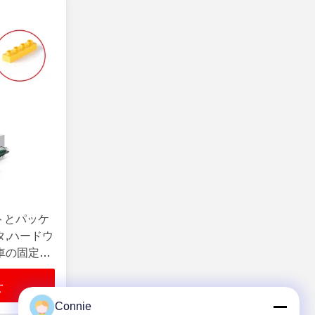
トとパッケ
タ,ハードウ
車の固定部
材料を処理
せ
Connie