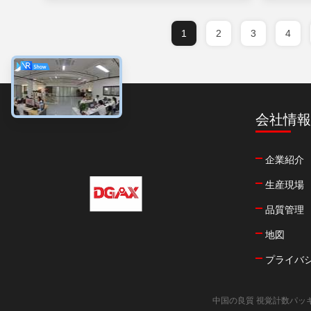
1
2
3
4
会社情報
企業紹介
生産現場
品質管理
地図
プライバ
中国の良質 視覚計数パッキング機 メー