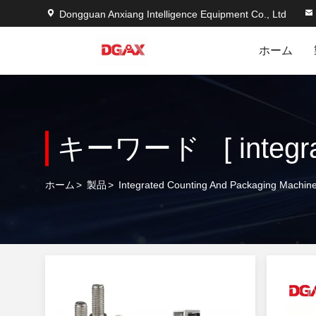
Dongguan Anxiang Intelligence Equipment Co., Ltd
ホーム
ホーム
>
製品
>
Integrated Counting And Packaging M