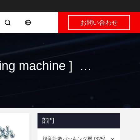
お問い合わせ
キーワード [ integrated counting and packaging machine ] マッチ 120 製品
部門
視覚計数パッキング機
(325)