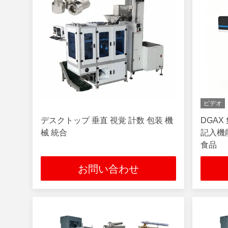
ビデオ
デスクトップ 垂直 視覚 計数 包装 機
DGAX
械 統合
記入機
食品
お問い合わせ