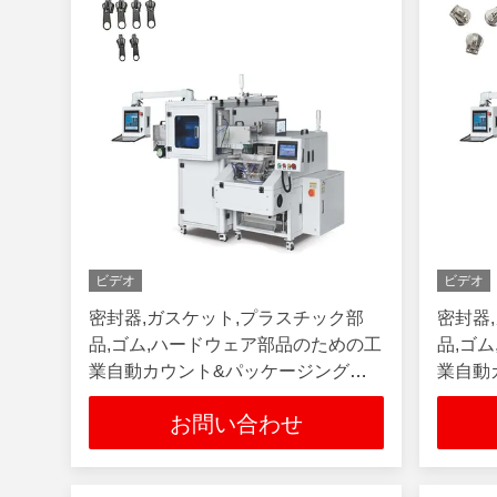
ビデオ
ビデオ
密封器,ガスケット,プラスチック部
密封器
品,ゴム,ハードウェア部品のための工
品,ゴ
業自動カウント&パッケージングマ
業自動
シン
シン
お問い合わせ