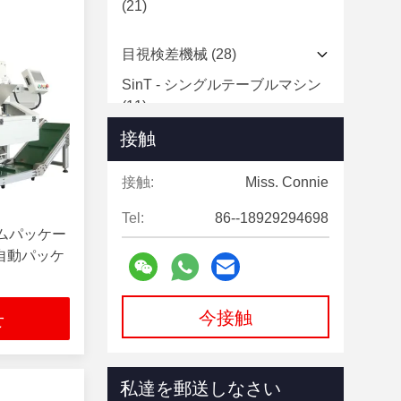
(21)
目視検差機械
(28)
SinT - シングルテーブルマシン
(11)
接触
WirT - ワイヤーシール用機械
(1)
接触:
Miss. Connie
デント・デュアルテーブルマシ
ン
(9)
Tel:
86--18929294698
ムパッケー
SquT - クラック検出
(3)
自動パッケ
StreT- 閉じた亀裂検出
(1)
今接触
せ
ロングT大型Oリング検査機
(1)
LinTケーブル検査機
(1)
私達を郵送しなさい