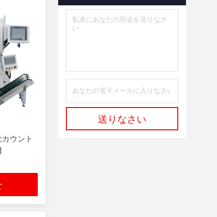
レーザーのクリーニング機械
(3)
120W レーザー洗浄機
(1)
200w~350wレーザー洗浄機
(1)
六軸自動金型洗浄機
(1)
包装用品
(5)
送りなさい
覚カウント
機
せ