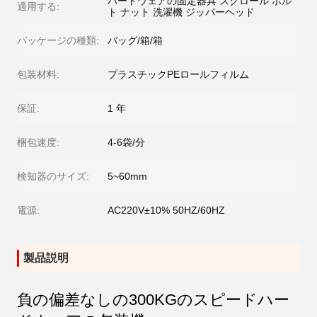
ハードウェアの固定器具 スクロール ボル
適用する:
ト ナット 洗濯機 ジッパーヘッド
パッケージの種類:
バッグ/箱/箱
包装材料:
プラスチックPEロールフィルム
保証:
1 年
梱包速度:
4-6袋/分
検知器のサイズ:
5~60mm
電源:
AC220V±10% 50HZ/60HZ
製品説明
負の偏差なしの300KGのスピードハー