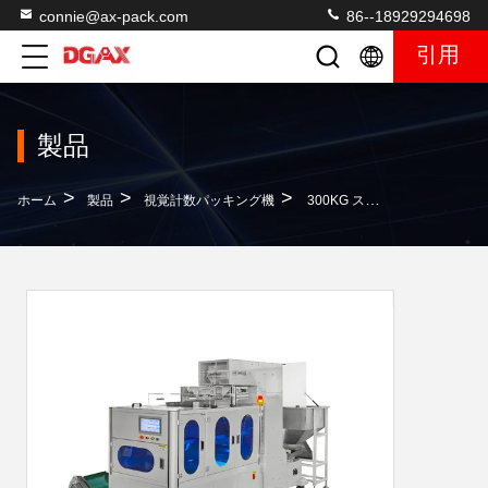
connie@ax-pack.com
86--18929294698
引用
製品
>
>
>
ホーム
製品
視覚計数パッキング機
300KG スピード ハードウェア 負の偏差なしの 梱包機