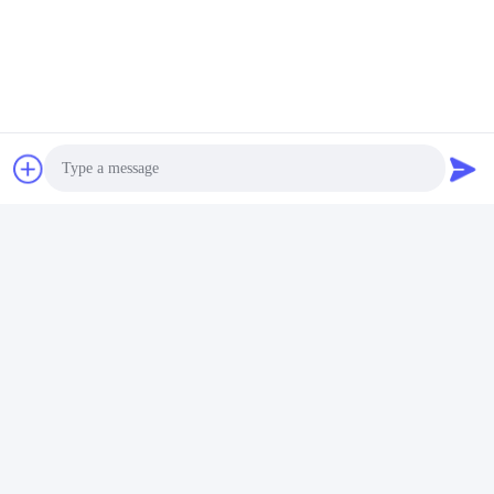
Photo
Video Call
Audio Call