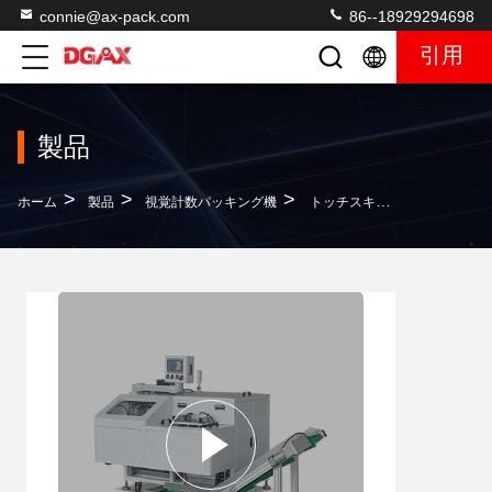
connie@ax-pack.com
86--18929294698
引用
製品
>
>
>
ホーム
製品
視覚計数パッキング機
トッチスキャーン制御付きの AC220V 自動大袋式梱包機