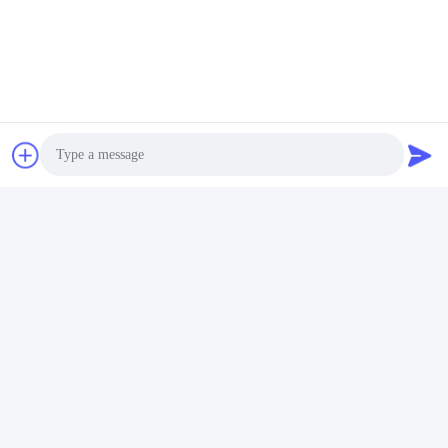
ビスを開設します 機器が故障する限り エンジニアは1
対1のトラブルシューティングに 対応します
2保証期間は1年です. 損傷した部品 (人によって損傷し
た部品は含まれていません) は,サプライヤーによって
交換できますが,需要側が輸送手数料を負担する必要が
あります.
3供給者は機械のスペアパーツと技術サポートを提供
します.
4サポートパーツはブランドにカスタマイズできます.
注:最終価格を確認するには 営業担当者に相談してくだ
さい.
Photo
Tags:
Video Call
自動包装機
自動袋のパッキング機械
Audio Call
Automatic Pouch Packing Machine
接触