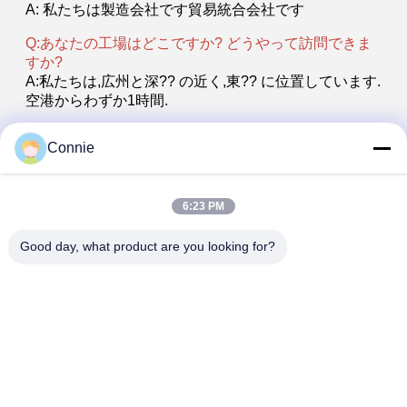
A: 私たちは製造会社です
貿易統合会社です
Q:あなたの工場はどこですか? どうやって訪問できま
すか?
A:私たちは,広州と深?? の近く,東?? に位置しています.
空港からわずか1時間.
Q:あなたの製品ラインナップは?
Connie
A:様々なハードウェア,プラスチック,電子部品のカウン
トと梱包に適しています.
Q:どんなサービスと保証が提供できますか?
6:23 PM
A: メイン部品と機械の交換の1年間の保証,生涯無料の
技術サポート.
Good day, what product are you looking for?
Q:なぜあなたの会社を選ぶべきですか?
A: 私たちは7年間カウントとパッケージングマシンで
プロです,私たちは多くの顧客ケースと異なる製品ライ
ンのためのソリューションを持っています.
販売後サービス
1オンライン・インストラクション オンライン・サー