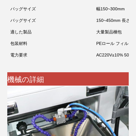
バッグサイズ
幅150~300mm
バッグサイズ
150~450mm 長さ
適した製品
大量製品
梱包
包装材料
PEロール フィルム
電力要求
AC220V±10% 50HZ
機械の詳細