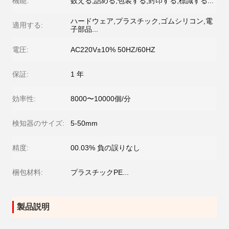
機能:
数える,詰める,包装する,封印する,標識する...
ハードウェア,プラスチック,ゴムシリコン,電
適用する:
子部品...
電圧:
AC220V±10% 50HZ/60HZ
保証:
1 年
効率性:
8000〜10000個/分
検知器のサイズ:
5-50mm
精度:
00.03% 負の誤りなし
梱包材料:
プラスチックPE...
製品説明