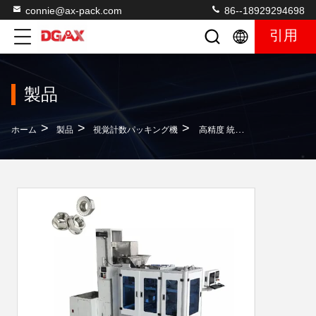
connie@ax-pack.com
86--18929294698
引用
製品
>
>
>
ホーム
製品
視覚計数パッキング機
高精度 統合 視覚計数 パッキングマシン 8000-10000pcs/min