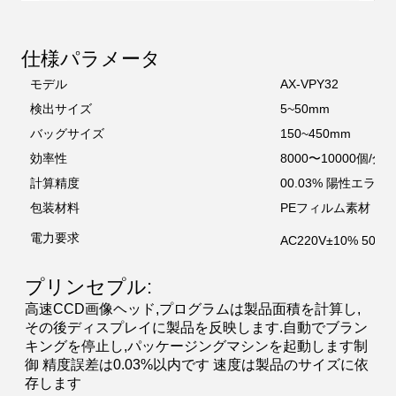
仕様パラメータ
モデル
AX-VPY32
検出サイズ
5~50mm
バッグサイズ
150~450mm
効率性
8000〜10000個/分
計算精度
00.03% 陽性エラー
包装材料
PEフィルム素材
電力要求
AC220V±10% 50/60
プリンセプル:
高速CCD画像ヘッド,プログラムは製品面積を計算し,
その後ディスプレイに製品を反映します.自動でブラン
キングを停止し,パッケージングマシンを起動します制
御 精度誤差は0.03%以内です 速度は製品のサイズに依
存します