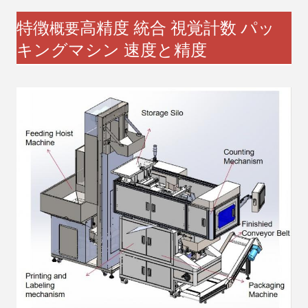
特徴
高精度 統合 視覚計数 パッ
概要
キングマシン 速度と精度