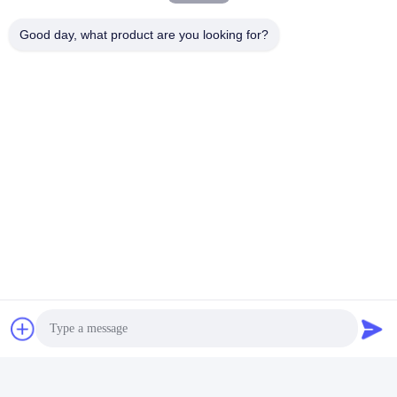
Good day, what product are you looking for?
利点
視覚計数 梱包機の利点
1視野点 - 単重量の大きなエラーを解決する
2高速画像: 8000*10000pcs/min
3高精度:0.03%までの精度,マイナス偏差なし (顧客の苦
情を減らす)
4コンピュータデータは何千もの製品に迅速に保存で
きます
5材料を1つの鍵で交換する
6便利な起動と操作が簡単です