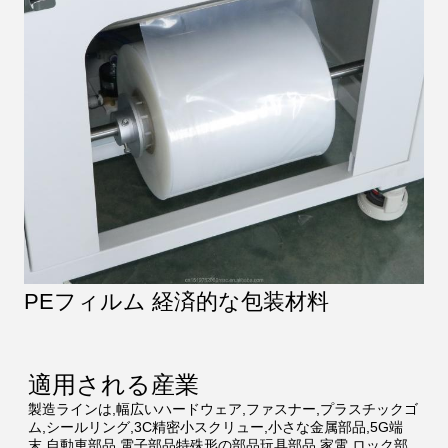
PEフィルム 経済的な包装材料
適用される産業
製造ラインは,幅広いハードウェア,ファスナー,プラスチックゴ
ム,シールリング,3C精密小スクリュー,小さな金属部品,5G端
末,自動車部品,電子部品特殊形の部品玩具部品,家電,ロック部